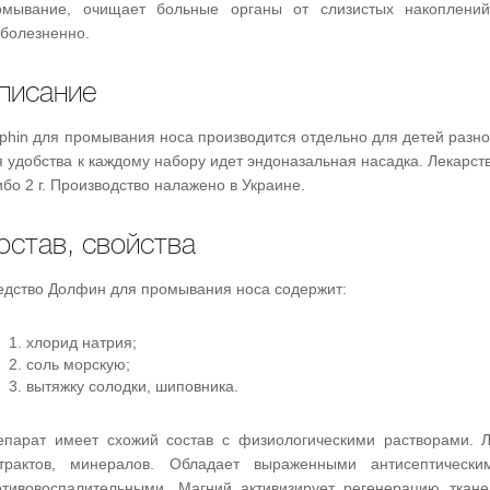
омывание, очищает больные органы от слизистых накоплений
т
зболезненно.
а
,
писание
о
ц
е
phin для промывания носа производится отдельно для детей разно
н
 удобства к каждому набору идет эндоназальная насадка. Лекарст
и
ибо 2 г. Производство налажено в Украине.
т
е
остав, свойства
едство Долфин для промывания носа содержит:
хлорид натрия;
соль морскую;
вытяжку солодки, шиповника.
епарат имеет схожий состав с физиологическими растворами. Л
страктов, минералов. Обладает выраженными антисептически
отивовоспалительными. Магний активизирует регенерацию ткане