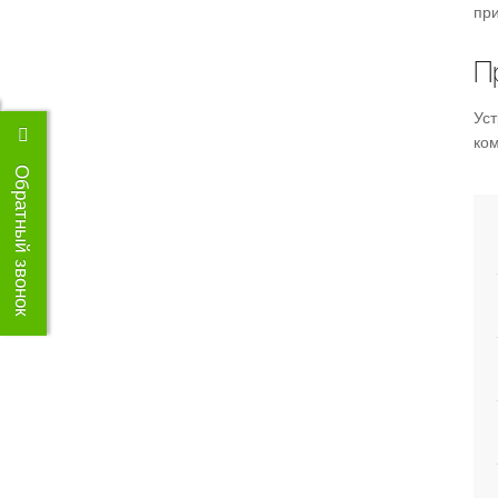
пр
П
Ус
ком
Обратный звонок