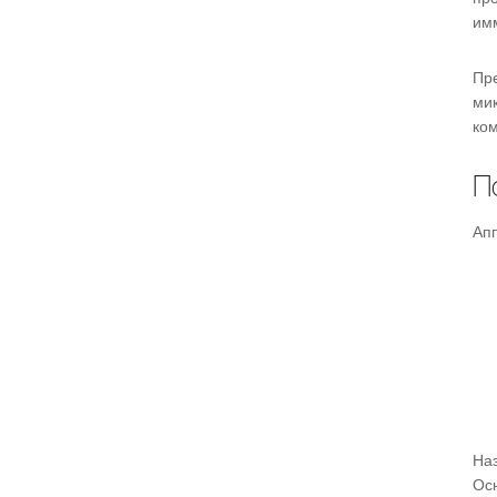
имм
Пр
ми
ком
П
Ап
На
Ос