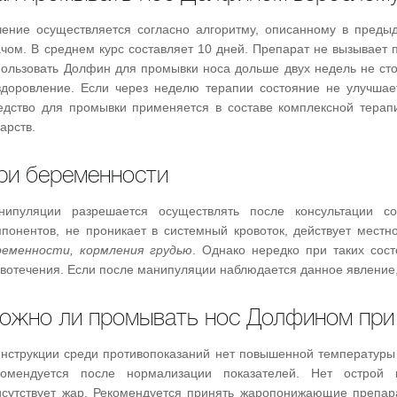
чение осуществляется согласно алгоритму, описанному в преды
ачом. В среднем курс составляет 10 дней. Препарат не вызывает 
пользовать Долфин для промывки носа дольше двух недель не стои
здоровление. Если через неделю терапии состояние не улучшае
едство для промывки применяется в составе комплексной терапи
арств.
ри беременности
нипуляции разрешается осуществлять после консультации с
мпонентов, не проникает в системный кровоток, действует местн
ременности, кормления грудью
. Однако нередко при таких сос
овотечения. Если после манипуляции наблюдается данное явление,
ожно ли промывать нос Долфином при
инструкции среди противопоказаний нет повышенной температуры
комендуется после нормализации показателей. Нет острой 
исутствует жар. Рекомендуется принять жаропонижающие препар