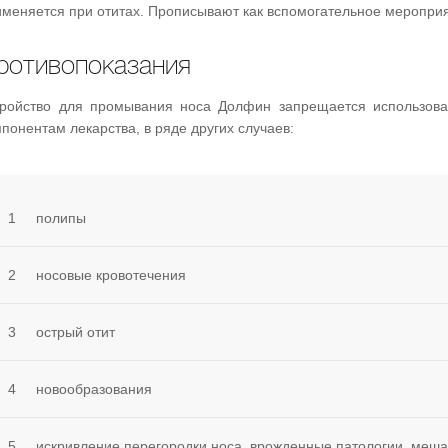
именяется при отитах. Прописывают как вспомогательное мероприя
ротивопоказания
тройство для промывания носа Долфин запрещается использова
понентам лекарства, в ряде других случаев:
1
полипы
2
носовые кровотечения
3
острый отит
4
новообразования
5
искривление перегородки носа, врожденные патологии, ме