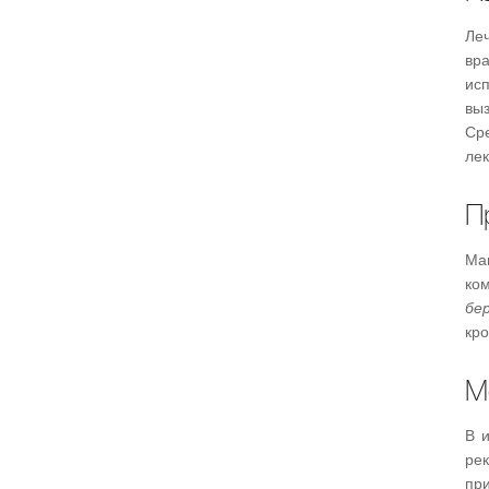
Ле
вр
ис
вы
Ср
лек
П
Ма
ко
бе
кр
М
В 
ре
пр