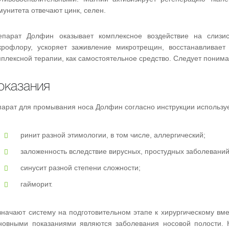
унитета отвечают цинк, селен.
епарат Долфин оказывает комплексное воздействие на слизис
крофлору, ускоряет заживление микротрещин, восстанавливает 
плексной терапии, как самостоятельное средство. Следует понима
оказания
парат для промывания носа Долфин согласно инструкции использу
ринит разной этимологии, в том числе, аллергический;
заложенность вследствие вирусных, простудных заболеваний
синусит разной степени сложности;
гайморит.
значают систему на подготовительном этапе к хирургическому вм
новными показаниями являются заболевания носовой полости.