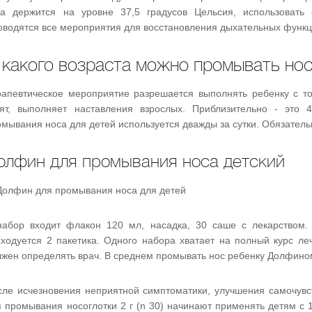
ла держится на уровне 37,5 градусов Цельсия, использоват
оводятся все мероприятия для восстановления дыхательных функц
 какого возраста можно промывать но
рапевтическое мероприятие разрешается выполнять ребенку с тог
тят, выполняет наставления взрослых. Приблизительно - это
мывания носа для детей используется дважды за сутки. Обязатель
олфин для промывания носа детский
набор входит флакон 120 мл, насадка, 30 саше с лекарством. 
сходуется 2 пакетика. Одного набора хватает на полный курс ле
лжен определять врач. В среднем промывать нос ребенку Долфино
сле исчезновения неприятной симптоматики, улучшения самочувс
я промывания носоглотки 2 г (n 30) начинают применять детям с 