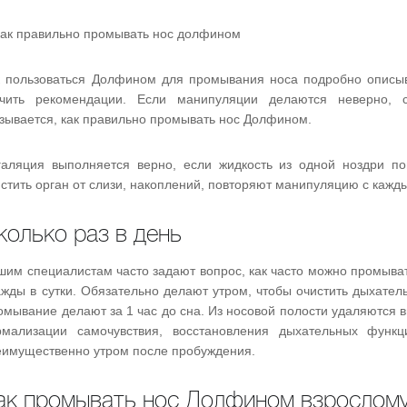
к пользоваться Долфином для промывания носа подробно описыв
учить рекомендации. Если манипуляции делаются неверно, с
азывается, как правильно промывать нос Долфином.
галяция выполняется верно, если жидкость из одной ноздри по
стить орган от слизи, накоплений, повторяют манипуляцию с кажд
колько раз в день
шим специалистам часто задают вопрос, как часто можно промыват
жды в сутки. Обязательно делают утром, чтобы очистить дыхатель
омывание делают за 1 час до сна. Из носовой полости удаляются 
рмализации самочувствия, восстановления дыхательных функ
еимущественно утром после пробуждения.
ак промывать нос Долфином взрослом