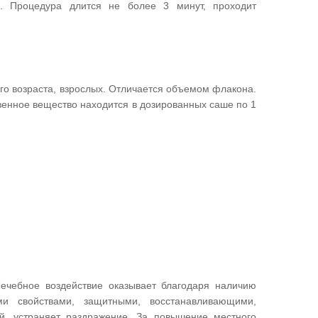
. Процедура длится не более 3 минут, проходит
го возраста, взрослых. Отличается объемом флакона.
венное вещество находится в дозированных саше по 1
ечебное воздействие оказывает благодаря наличию
ми свойствами, защитными, восстанавливающими,
й, устраняет раздражение. За повышение местного