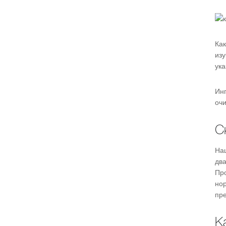
Ка
из
ук
Ин
очи
С
На
два
Пр
но
пр
К