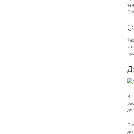
те
Пр
С
Те
хо
про
Д
В 
ра
до
По
дл