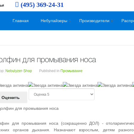
(495) 369-24-31
ЬИ
Главная
Небулайзеры
Производители
Распр
олфин для промывания носа
ор:
Nebulyzer-Shop
Published in
Промывание
П
о
ж
а
л
у
лфин для промывания носа (сокращенно ДОЛ) - отоларингичес
й
рхних органов дыхания. Назначают взрослым, детям разного 
с