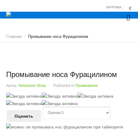
ЗАГРУЗКА...
Главная
Промывание носа Фурацилином
/
Промывание носа Фурацилином
Автор:
Nebulyzer-Shop
Published in
Промывание
Р
е
й
П
о
т
ж
и
а
н
л
г