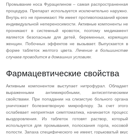
у
Промывание носа Фурацилином – самая распространенная
:
й
процедура. Препарат используется исключительно наружно.
с
Внутрь его не принимают. Не имеет противопоказаний кроме
5
т
индивидуальной непереносимости. Активные компоненты не
а
проникают в системный кровоток, поэтому медикамент
/
,
является безопасным для детей, беременных, кормящих
о
женщин. Побочных эффектов не вызывает. Выпускается в
ц
5
форме таблеток желтого цвета.
Лечение в большинстве
е
н
случаев проводится в домашних условиях
.
и
т
Фармацевтические свойства
е
Активным компонентом выступает нитрофурал. Обладает
выраженными антимикробными, антисептическими
свойствами. При попадании на слизистую больного органа
уничтожает болезнетворную микрофлору. За счет этого
ослабевает неприятная симптоматика, начинается процесс
выздоровления. Из таблеток готовят раствор, который
используется для промывания, полоскания горла, носовой
полости. Запаха специфического не имеет, горьковатый вкус