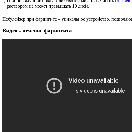
При первых признаках заболевания можно начинать
ингаляц
4
раствором не может превышать 10 дней.
Небулайзер при фарингите – уникальное устройство, позволяю
Видео - лечение фарингита