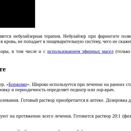
ется небулайзерная терапия. Небулайзер при фарингите позво
 в кровь, не попадает в пищеварительную систему, чего не скаже
воры, в том числе и с
использованием эфирных масел
(только
те
ер, «
Боржоми
». Широко используется при лечении на ранних ста
ировку и периодичность определяет педиатр или лор-врач.
левания. Готовый раствор приобретается в аптеке. Дозировка д
уют на протяжении всего лечения. Готовится раствор 20:1 (фи