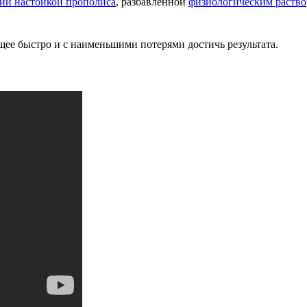
ии настойкой прополиса
, разбавленной
физиологическим раств
щее быстро и с наименьшими потерями достичь результата.