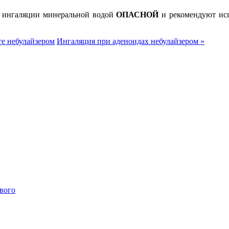
т ингаляции минеральной водой
ОПАСНОЙ
и рекомендуют исп
те небулайзером
Ингаляция при аденоидах небулайзером »
ового