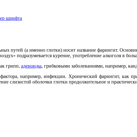
мер шрифта
ных путей (а именно глотки) носит название фарингит. Основ
воздух» подразумевается курение, употребление алкоголя в боль
ак грипп,
аденоиды
, грибковыми заболеваниями, например, кан
 фактора, например, инфекции. Хронический фарингит, как пра
ение слизистой оболочки глотки продолжительное и практическ