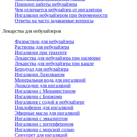
Принцип работы небулайзера
Чем отличается небулайзер от ингалятора
Ингаляции небулайзером при беременности
Ответы на часто задаваемые вопросы
Лекарства для небулайзеров
Физраствор для небулайзера
Растворы для небулайзера
Ингаляции при трахеите
Лекарства для небулайзера при насморке
Лекарства для небулайзера при кашле
Беродуал для небулайзера
Ингаляции Лазолваном
Минеральная вода для ингаляций
Диоксидин для ингаляций
Ингаляции с Мирамистином
Ингаляции с Боржоми
Ингаляция с содой в небулайзере
Циклоферон для ингаляций
Эфирные масла для ингаляций
Ингаляции с эвкалиптом
Ингаляции с интерфероном
Ингаляции с морской солью
Синупрет для ингаляций