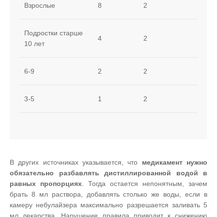
Взрослые
8
2
Подростки старше
4
2
10 лет
6-9
2
2
3-5
1
2
В других источниках указывается, что
медикамент нужно
обязательно разбавлять дистиллированной водой в
равных пропорциях
. Тогда остается непонятным, зачем
брать 8 мл раствора, добавлять столько же воды, если в
камеру небулайзера максимально разрешается заливать 5
мл лекарства. Нарушение правила приводит к снижению