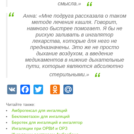
смысла.»
Анна: «Мне подруга рассказала о таком
методе лечения кашля. Говорит,
намного быстрее помогает. Я бы не
рискую заливать в ингалятор
лекарства, которые для него не
предназначены. Это же не просто
дыхание воздухом, а введение
медикаментов в нижние дыхательные
пути, которые являются абсолютно
стерильными.»
V
F
T
O
M
K
a
wi
d
ail
Читайте также:
c
tt
n
.R
Амброгексал для ингаляций
e
er
o
u
Беклометазон для ингаляций
Беротек для ингаляций и ингалятор
b
kl
Ингаляции при ОРВИ и ОРЗ