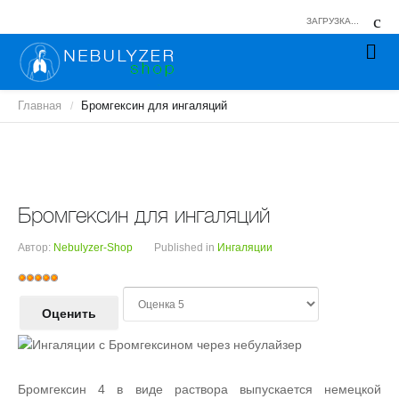
ЗАГРУЗКА...
Главная
Бромгексин для ингаляций
/
Бромгексин для ингаляций
Автор:
Nebulyzer-Shop
Published in
Ингаляции
Р
П
е
о
й
ж
т
а
и
л
н
у
Бромгексин 4 в виде раствора выпускается немецкой
г