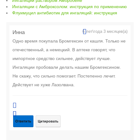
o
a
Ингаляции раствором Амбробене
Ингаляции с Амброксолом: инструкция по применению
o
ss
Флуимуцил антибиотик для ингаляций: инструкция
k
ni
ki
Инна
6 лет\года 3 месяцев(а)
Одно время покупала Бромгексин от кашля. Только не
отечественный, а немецкий. В аптеке говорят, что
импортное средство сильнее, действует лучше.
Ингаляции пробовали делать нашим Бромгексином.
Не скажу, что сильно помогает. Постепенно лечит.
Действует не хуже Лазолвана.
Ответить
Цитировать