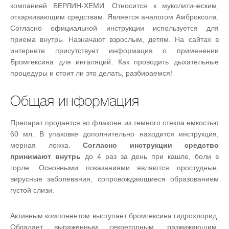
й
компанией БЕРЛИН-ХЕМИ. Относится к муколитическим,
:
с
отхаркивающим средствам. Является аналогом Амброксола.
т
Согласно официальной инструкции используется для
5
а
приема внутрь. Назначают взрослым, детям. На сайтах в
,
интернете присутствует информация о применении
о
/
Бромгексина для ингаляций. Как проводить дыхательные
ц
процедуры и стоит ли это делать, разбираемся!
е
5
н
и
Общая информация
т
е
Препарат продается во флаконе из темного стекла емкостью
60 мл. В упаковке дополнительно находится инструкция,
мерная ложка.
Согласно инструкции средство
принимают внутрь
до 4 раз за день при кашле, боли в
горле. Основными показаниями являются простудные,
вирусные заболевания, сопровождающиеся образованием
густой слизи.
Активным компонентом выступает бромгексина гидрохлорид.
Обладает выраженным секреторным, разжижающим,