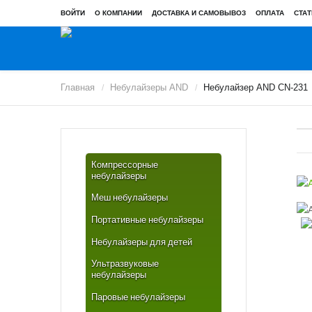
ВОЙТИ
О КОМПАНИИ
ДОСТАВКА И САМОВЫВОЗ
ОПЛАТА
СТАТ
Главная
Небулайзеры AND
Небулайзер AND CN-231
/
/
Компрессорные
небулайзеры
Меш небулайзеры
Портативные небулайзеры
Небулайзеры для детей
Ультразвуковые
небулайзеры
Паровые небулайзеры