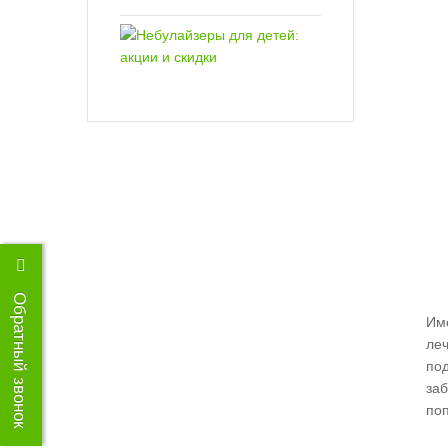
Обратный звонок
Им
ле
по
за
поп