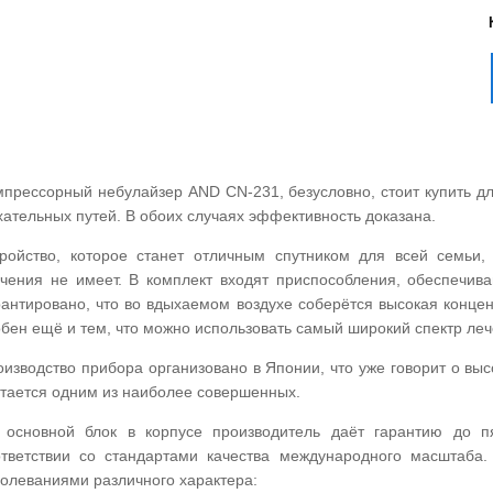
мпрессорный небулайзер AND CN-231, безусловно, стоит купить д
ательных путей. В обоих случаях эффективность доказана.
тройство, которое станет отличным спутником для всей семьи,
ачения не имеет. В комплект входят приспособления, обеспечи
рантировано, что во вдыхаемом воздухе соберётся высокая конце
обен ещё и тем, что можно использовать самый широкий спектр ле
изводство прибора организовано в Японии, что уже говорит о выс
итается одним из наиболее совершенных.
 основной блок в корпусе производитель даёт гарантию до п
ответствии со стандартами качества международного масштаба
болеваниями различного характера: