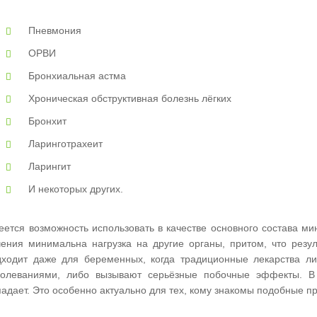
Пневмония
ОРВИ
Бронхиальная астма
Хроническая обструктивная болезнь лёгких
Бронхит
Ларинготрахеит
Ларингит
И некоторых других.
еется возможность использовать в качестве основного состава м
чения минимальна нагрузка на другие органы, притом, что резу
дходит даже для беременных, когда традиционные лекарства л
болеваниями, либо вызывают серьёзные побочные эффекты. В
адает. Это особенно актуально для тех, кому знакомы подобные пр