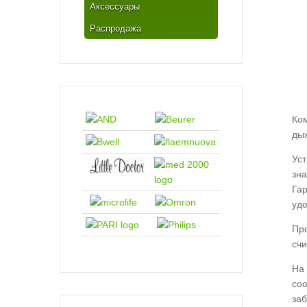
Аксессуары
Распродажа
Ко
дых
Ус
зн
Га
уд
Про
сч
На
со
за