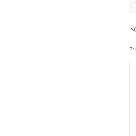
К
При