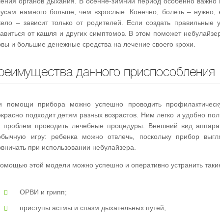
чения органов дыхания. В осенне-зимний период особенно важно 
русам намного больше, чем взрослые. Конечно, болеть – нужно, 
жело – зависит только от родителей. Если создать правильные 
авиться от кашля и других симптомов. В этом поможет небулайзер
рвы и большие денежные средства на лечение своего крохи.
реимущества данного приспособления
и помощи прибора можно успешно проводить профилактическ
красно подходит детям разных возрастов. Ним легко и удобно пол
з проблем проводить лечебные процедуры. Внешний вид аппара
обычную игру: ребенка можно отвлечь, поскольку прибор выгля
рвничать при использовании небулайзера.
помощью этой модели можно успешно и оперативно устранить таки
ОРВИ и грипп;
приступы астмы и спазм дыхательных путей;