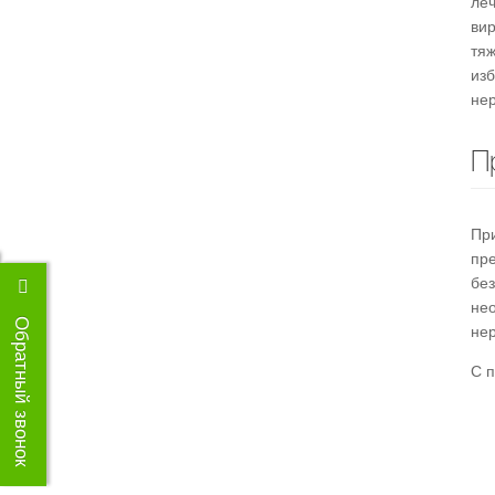
ле
ви
тя
изб
не
П
Пр
пре
бе
не
Обратный звонок
не
С 