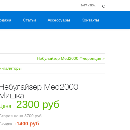
ЗАГРУЗКА...
одажа
Статьи
Аксессуары
Контакты
Небулайзер Med2000 Флоренция »
 ингаляторы
Небулайзер Med2000
Мишка
2300 руб
Цена
Старая цена
3700 руб
-1400 руб
Скидка