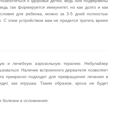
позаботиться о здоровье детей, ведь они подвержены
ведь так формируется иммунитет, но как долго и как
условия для ребенка, можно за 3-5 дней полностью
. С этим устройством вам не придется тратить время
ую и лечебную аэрозольную терапию. Небулайзер
ьзоваться. Наличие встроенного держателя позволяет
та прекрасно подходит для превращения лечения в
дит, как игрушка. Таким образом, кроха не будет
е болезни и осложнения: