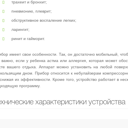
трахеит и бронхит;
пневмонию, плеврит;
обструктивное воспаление легких;
ларингит;
ринит и гайморит.
бор имеет свои особенности. Так, он достаточно мобильный, чтоб
о важно, если у ребенка астма или аллергия, которая может обос
сте вашего отдыха. Аппарат можно установить на любой поверх
скользящим дном. Прибор относится к небулайзерам компрессорно
снижая их эффективности. Кроме того, устройство работает в нес
дходящую программу.
ехнические характеристики устройства