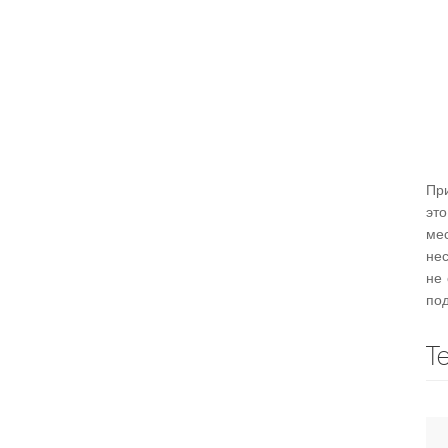
При
эт
ме
не
не 
по
Т