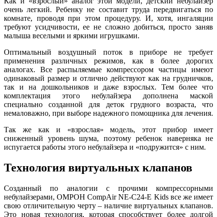
Как и «взрослый» аналог этой модели, детский небулайзер
очень легкий. Ребенку не составит труда передвигаться по
комнате, проводя при этом процедуру. И, хотя, ингаляции
требуют усидчивости, ее не сложно добиться, просто заняв
малыша веселыми и яркими игрушками.
Оптимальный воздушный поток в приборе не требует
применения различных режимов, как в более дорогих
аналогах. Все распыляемые компрессором частицы имеют
одинаковый размер и отлично действуют как на грудничков,
так и на дошкольников и даже взрослых. Тем более что
комплектация этого небулайзера дополнена маской
специально созданной для деток грудного возраста, что
немаловажно, при выборе надежного помощника для лечения.
Так же как и «взрослая» модель, этот прибор имеет
сниженный уровень шума, поэтому ребенок наверняка не
испугается работы этого небулайзера и «подружится» с ним.
Технология виртуальных клапанов
Созданный по аналогии с прочими компрессорными
небулайзерами, ОМРОН CompAir NE-C24-E Kids все же имеет
свою отличительную черту – наличие виртуальных клапанов.
Это новая технология, которая способствует более долгой