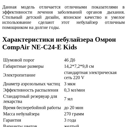
Данная модель отличается отличными показателями в
эффективности лечения заболеваний органов дыхания.
Стильный детский дизайн, японское качество и умелое
использование сделают этот небулайзер отличным
помощником на долгие годы.
Характеристики небулайзера Омрон
CompAir NE-C24-E Kids
Шумовой порог
46 Дб
Габаритные размеры
14,2*7,2*9,8 см
стандартная электрическая
Электропитание
сеть 220 V
Диаметр аэрозольных частиц
3 мкм
Эффективность распыления
0,3 мл/мин
Стандартный резервуар для
7 мл
лекарства
Время бесперебойной работы
до 20 мин
Масса небулайзера
270 грамм
Гарантия
3 года
Варианты цветов
желтый